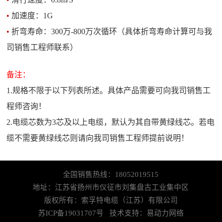
•
加速度：1G
•
折弯寿命：300万-800万次循环（具体折弯寿命计算可与我
司销售工程师联系）
备注：
1.规格不限于以下列表所述。具体产品需要可向我司销售工
程师咨询！
2.电缆芯数为3芯及以上电缆，默认为其自带黄绿线芯。若电
缆不需要黄绿线芯则请向我司销售工程师提前说明！
全国销售热线：18052019515
地址：江苏省扬州市仪征市刘集盘古工业集中区
版权所有：索孚特电缆（江苏）有限公司
苏ICP备19031707号
技术支持：
易动力网络